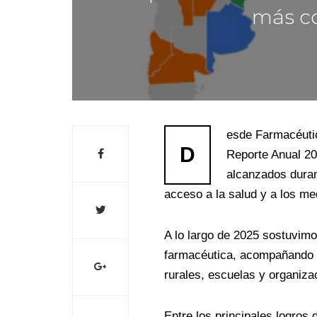
más c
esde Farmacéutic
D
Reporte Anual 20
alcanzados duran
acceso a la salud y a los m
A lo largo de 2025 sostuvim
farmacéutica, acompañando 
rurales, escuelas y organizac
Entre los principales logros 