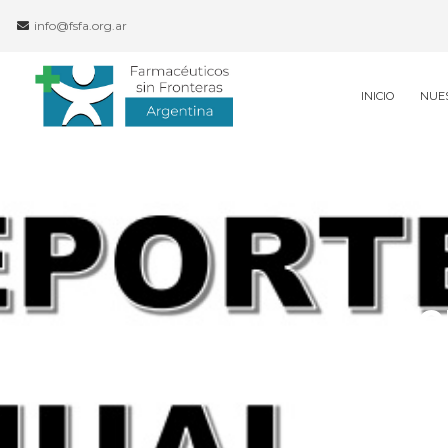
info@fsfa.org.ar
INICIO
NUE
Re
a