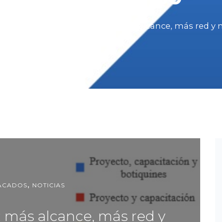
ados
Reporte Anual 2025: más alcance, más red 
,
ACADOS
NOTICIAS
 más alcance, más red y