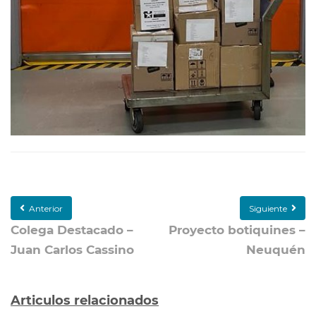
Anterior
Siguiente
Colega Destacado –
Proyecto botiquines –
Juan Carlos Cassino
Neuquén
Articulos relacionados