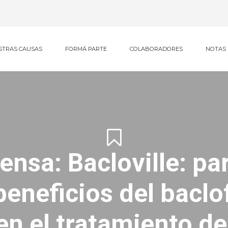
STRAS CAUSAS
FORMÁ PARTE
COLABORADORES
NOTAS
ensa: Bacloville: pa
beneficios del bacl
en el tratamiento de