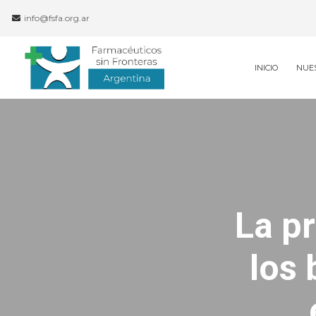
info@fsfa.org.ar
INICIO
NUE
La pr
los 