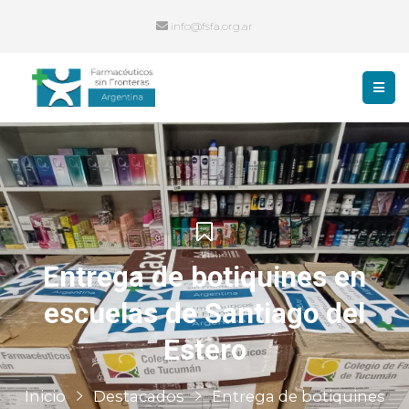
info@fsfa.org.ar
Entrega de botiquines en
escuelas de Santiago del
Estero
Inicio
Destacados
Entrega de botiquines