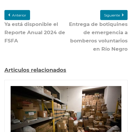
Anterior
Siguiente
Ya está disponible el
Entrega de botiquines
Reporte Anual 2024 de
de emergencia a
FSFA
bomberos voluntarios
en Río Negro
Articulos relacionados