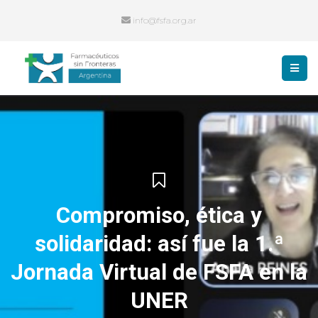
info@fsfa.org.ar
Compromiso, ética y
solidaridad: así fue la 1.ª
Jornada Virtual de FSFA en la
UNER