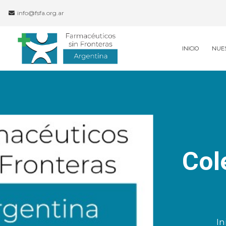
info@fsfa.org.ar
INICIO
NUE
Col
In