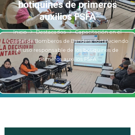
botiquines de primeros
auxilios FSFA
Inicio
Destacados
Capacitación en el
Cuartel de Bomberos de Bandera: fortaleciendo
el uso responsable de los botiquines de
primeros auxilios FSFA