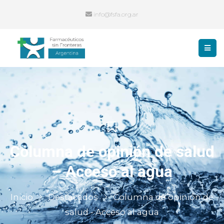
info@fsfa.org.ar
Columna de opinión de salud
– Acceso al agua
Inicio
Destacados
Columna de opinión de
salud - Acceso al agua